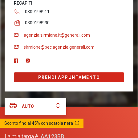
RECAPITI
0309198911
0309198930
agenzia.sirmione.it@generali.com
sirmione@pec.agenzie.generali.com
PRENDI APPUNTAMENTO
AUTO
Sconto fino al
45%
con scatola nera
AA123BB
La mia targa è