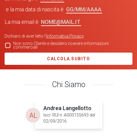
GG/MM/AAAA
e la mia data di nascita è
NOME@MAIL.IT
La mia email è
Dichiaro di aver letto l'
Informativa Privacy
Non sono Cliente e desidero ricevere informazioni
commerciali
CALCOLA SUBITO
Chi Siamo
Andrea Langellotto
AL
Iscr. RUI n.:A000155693 del
02/09/2016