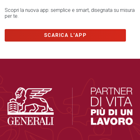
Scopri la nuova app: semplice e smart, disegnata su misura
per te.
SCARICA L'APP