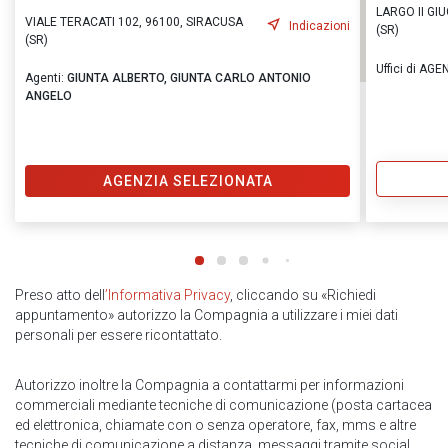
LARGO II GI
VIALE TERACATI 102, 96100, SIRACUSA
Indicazioni
(SR)
(SR)
Uffici di AGE
Agenti:
GIUNTA ALBERTO,
GIUNTA CARLO ANTONIO
ANGELO
AGENZIA SELEZIONATA
Preso atto dell
’Informativa Privacy
, cliccando su «Richiedi
appuntamento» autorizzo la Compagnia a utilizzare i miei dati
personali per essere ricontattato.
Autorizzo inoltre la Compagnia a contattarmi per informazioni
commerciali mediante tecniche di comunicazione (posta cartacea
ed elettronica, chiamate con o senza operatore, fax, mms e altre
tecniche di comunicazione a distanza, messaggi tramite social