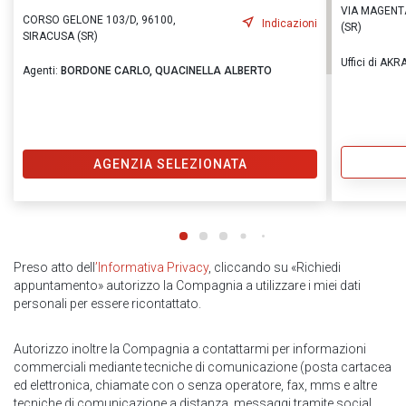
VIA MAGENTA
CORSO GELONE 103/D, 96100,
Indicazioni
(SR)
SIRACUSA (SR)
Uffici di AKRA
Agenti:
BORDONE CARLO,
QUACINELLA ALBERTO
AGENZIA SELEZIONATA
Preso atto dell
’Informativa Privacy
, cliccando su «Richiedi
appuntamento» autorizzo la Compagnia a utilizzare i miei dati
personali per essere ricontattato.
Autorizzo inoltre la Compagnia a contattarmi per informazioni
commerciali mediante tecniche di comunicazione (posta cartacea
ed elettronica, chiamate con o senza operatore, fax, mms e altre
tecniche di comunicazione a distanza, messaggi tramite social