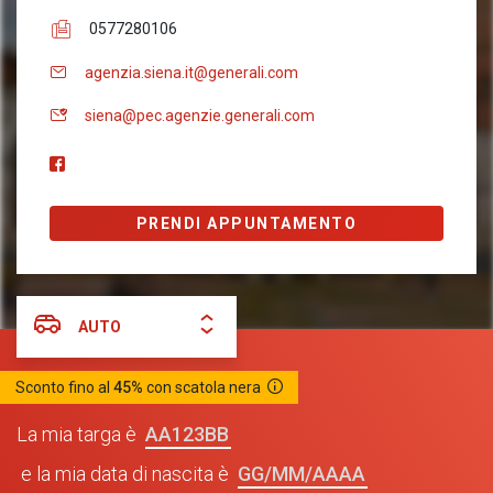
0577280106
agenzia.siena.it@generali.com
siena@pec.agenzie.generali.com
PRENDI APPUNTAMENTO
AUTO
Sconto fino al
45%
con scatola nera
AA123BB
La mia targa è
GG/MM/AAAA
e la mia data di nascita è