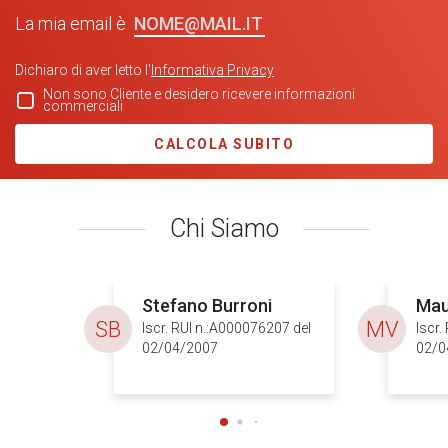
NOME@MAIL.IT
La mia email è
Dichiaro di aver letto l'
Informativa Privacy
Non sono Cliente e desidero ricevere informazioni
commerciali
CALCOLA SUBITO
Chi Siamo
Stefano Burroni
Mau
SB
MV
Iscr. RUI n.:A000076207 del
Iscr.
02/04/2007
02/0