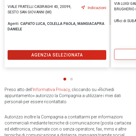
VIA LUIGI GA
VIALE FRATELLI CASIRAGHI 40, 20099,
Indicazioni
BRUGHERIO 
SESTO SAN GIOVANNI (MI)
Uffici di S
Agenti:
CAPATO LUCA,
COLELLA PAOLA,
MANGIACAPRA
DANIELE
AGENZIA SELEZIONATA
Preso atto dell
’Informativa Privacy
, cliccando su «Richiedi
appuntamento» autorizzo la Compagnia a utilizzare i miei dati
personali per essere ricontattato.
Autorizzo inoltre la Compagnia a contattarmi per informazioni
commerciali mediante tecniche di comunicazione (posta cartacea
ed elettronica, chiamate con o senza operatore, fax, mms e altre
tecniche di comunicazione a distanza, messaggi tramite social