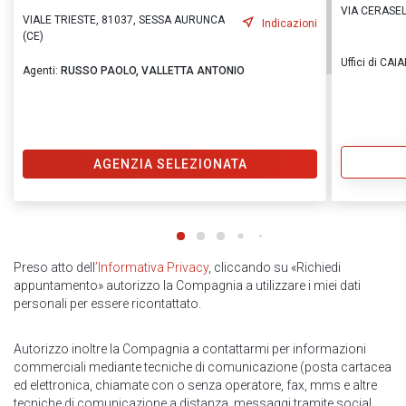
VIA CERASEL
VIALE TRIESTE, 81037, SESSA AURUNCA
Indicazioni
(CE)
Uffici di CA
Agenti:
RUSSO PAOLO,
VALLETTA ANTONIO
AGENZIA SELEZIONATA
Preso atto dell
’Informativa Privacy
, cliccando su «Richiedi
appuntamento» autorizzo la Compagnia a utilizzare i miei dati
personali per essere ricontattato.
Autorizzo inoltre la Compagnia a contattarmi per informazioni
commerciali mediante tecniche di comunicazione (posta cartacea
ed elettronica, chiamate con o senza operatore, fax, mms e altre
tecniche di comunicazione a distanza, messaggi tramite social