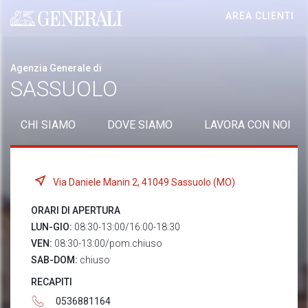
AREA CLIENTI
Generali logo
Agenzia Generale di
SASSUOLO
CHI SIAMO
DOVE SIAMO
LAVORA CON NOI
Via Daniele Manin 2, 41049 Sassuolo (MO)
ORARI DI APERTURA
LUN-GIO:
08:30-13:00/16:00-18:30
VEN:
08:30-13:00/pom.chiuso
SAB-DOM:
chiuso
RECAPITI
0536881164