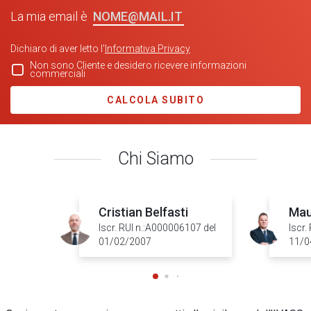
NOME@MAIL.IT
La mia email è
Dichiaro di aver letto l'
Informativa Privacy
Non sono Cliente e desidero ricevere informazioni
commerciali
CALCOLA SUBITO
Chi Siamo
Cristian Belfasti
Mau
Iscr. RUI n.:A000006107 del
Iscr.
01/02/2007
11/0