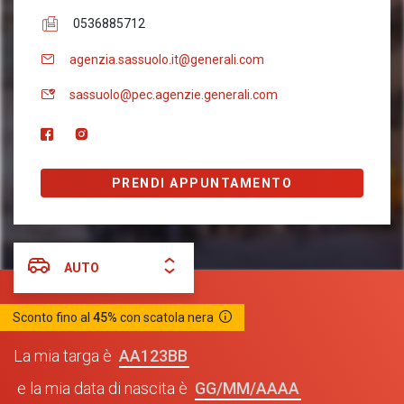
0536885712
agenzia.sassuolo.it@generali.com
sassuolo@pec.agenzie.generali.com
PRENDI APPUNTAMENTO
AUTO
Sconto fino al
45%
con scatola nera
AA123BB
La mia targa è
GG/MM/AAAA
e la mia data di nascita è