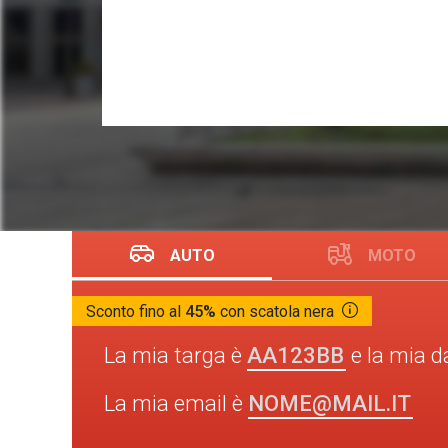
AUTO
MOTO
Sconto fino al
45%
con scatola nera
AA123BB
La mia targa è
e la mia d
NOME@MAIL.IT
La mia email è