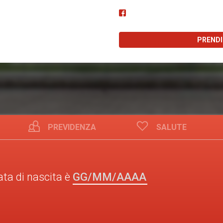
PREND
PREVIDENZA
SALUTE
GG/MM/AAAA
ata di nascita è