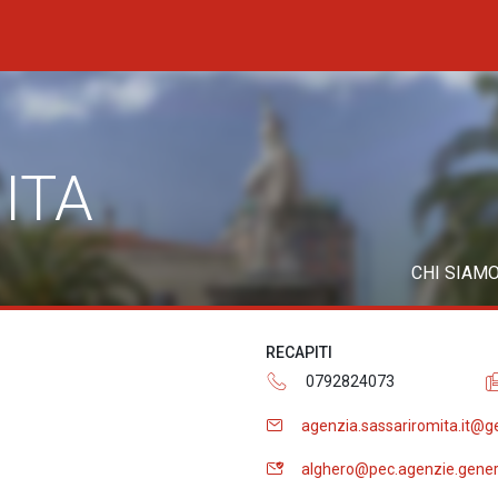
ITA
CHI SIAM
RECAPITI
0792824073
agenzia.sassariromita.it@g
alghero@pec.agenzie.gener