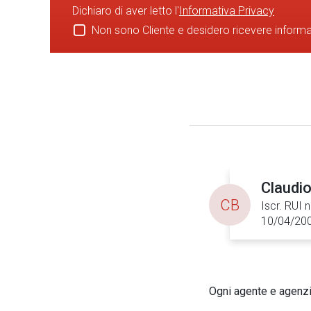
Dichiaro di aver letto l'
Informativa Privacy
Non sono Cliente e desidero ricevere inform
Claudio
CB
Iscr. RUI 
10/04/20
Ogni agente e agenzia