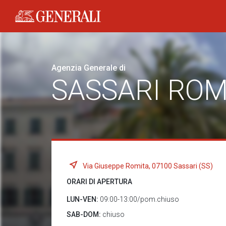
Generali logo
Agenzia Generale di
SASSARI ROM
Via Giuseppe Romita, 07100 Sassari (SS)
ORARI DI APERTURA
LUN-VEN:
09:00-13:00/pom.chiuso
SAB-DOM:
chiuso