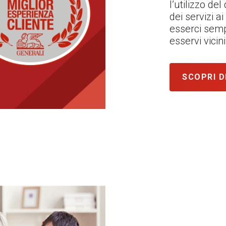
l’utilizzo de
dei servizi ai
esserci semp
esservi vici
SCOPRI D