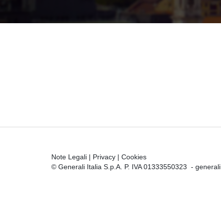
Note Legali
|
Privacy
|
Cookies
© Generali Italia S.p.A. P. IVA 01333550323 -
general