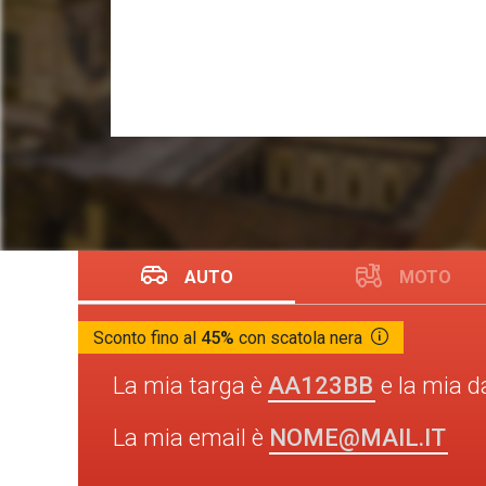
AUTO
MOTO
Sconto fino al
45%
con scatola nera
AA123BB
La mia targa è
e la mia d
NOME@MAIL.IT
La mia email è