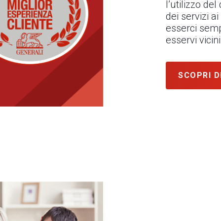
l’utilizzo de
dei servizi ai
esserci semp
esservi vici
SCOPRI D