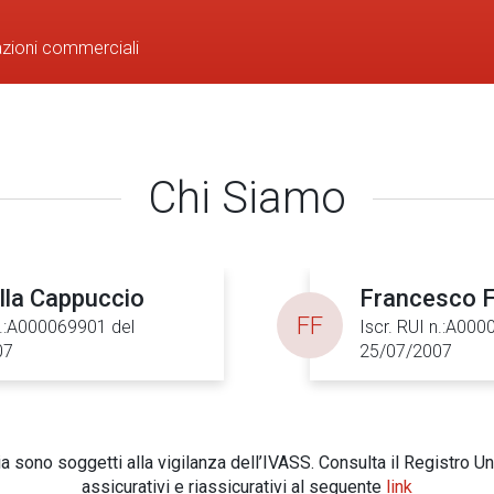
azioni commerciali
Chi Siamo
lla Cappuccio
Francesco 
FF
n.:A000069901 del
Iscr. RUI n.:A00
07
25/07/2007
 sono soggetti alla vigilanza dell’IVASS. Consulta il Registro Un
assicurativi e riassicurativi al seguente
link