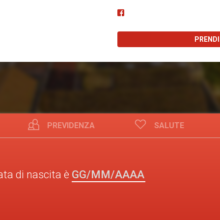
PREND
PREVIDENZA
SALUTE
GG/MM/AAAA
ata di nascita è