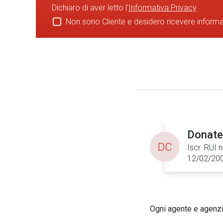
Dichiaro di aver letto l'
Informativa Privacy
Non sono Cliente e desidero ricevere inform
Donate
DC
Iscr. RUI 
12/02/20
Ogni agente e agenzia