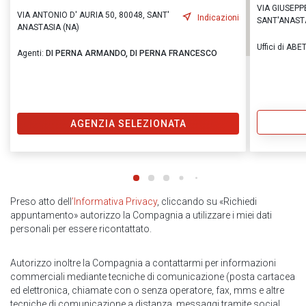
VIA GIUSEPP
VIA ANTONIO D' AURIA 50, 80048, SANT'
Indicazioni
SANT'ANASTA
ANASTASIA (NA)
Uffici di A
Agenti:
DI PERNA ARMANDO,
DI PERNA FRANCESCO
AGENZIA SELEZIONATA
Preso atto dell
’Informativa Privacy
, cliccando su «Richiedi
appuntamento» autorizzo la Compagnia a utilizzare i miei dati
personali per essere ricontattato.
Autorizzo inoltre la Compagnia a contattarmi per informazioni
commerciali mediante tecniche di comunicazione (posta cartacea
ed elettronica, chiamate con o senza operatore, fax, mms e altre
tecniche di comunicazione a distanza, messaggi tramite social