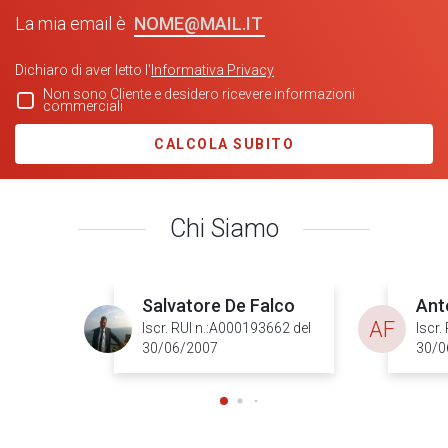
NOME@MAIL.IT
La mia email è
Dichiaro di aver letto l'
Informativa Privacy
Non sono Cliente e desidero ricevere informazioni
commerciali
CALCOLA SUBITO
Chi Siamo
Salvatore De Falco
Ant
AF
Iscr. RUI n.:A000193662 del
Iscr.
30/06/2007
30/0