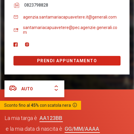
0823798828
agenzia.santamariacapuavetere.it@generali.com
santamariacapuavetere@pec.agenzie.generali.co
m
PRENDI APPUNTAMENTO
AUTO
Sconto fino al
45%
con scatola nera
AA123BB
La mia targa è
GG/MM/AAAA
e la mia data di nascita è