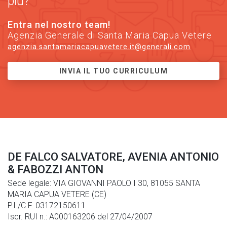
più?
Entra nel nostro team!
Agenzia Generale di Santa Maria Capua Vetere
agenzia.santamariacapuavetere.it@generali.com
INVIA IL TUO CURRICULUM
DE FALCO SALVATORE, AVENIA ANTONIO
& FABOZZI ANTON
Sede legale: VIA GIOVANNI PAOLO I 30, 81055 SANTA
MARIA CAPUA VETERE (CE)
P.I./C.F. 03172150611
Iscr. RUI n.: A000163206 del 27/04/2007