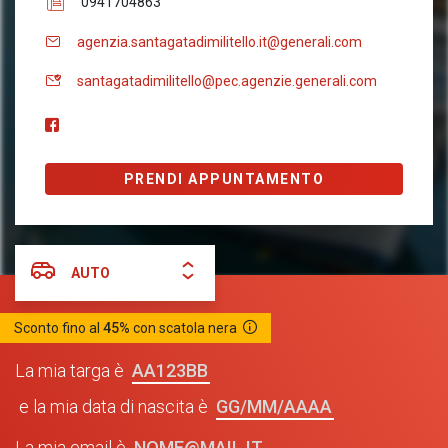
0941704863
agenzia.santagatadimilitello.it@generali.com
santagatadimilitello@pec.agenzie.generali.com
PRENDI APPUNTAMENTO
AUTO
Sconto fino al
45%
con scatola nera
AA123BB
La mia targa è
GG/MM/AAAA
e la mia data di nascita è
NOME@MAIL.IT
La mia email è