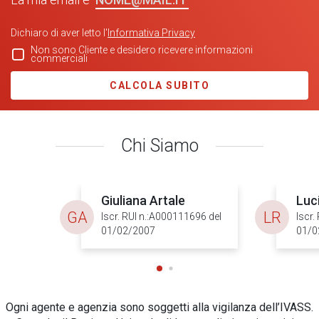
Dichiaro di aver letto l'
Informativa Privacy
Non sono Cliente e desidero ricevere informazioni
commerciali
CALCOLA SUBITO
Chi Siamo
Giuliana Artale
Luc
GA
LR
Iscr. RUI n.:A000111696 del
Iscr.
01/02/2007
01/0
Ogni agente e agenzia sono soggetti alla vigilanza dell’IVASS.