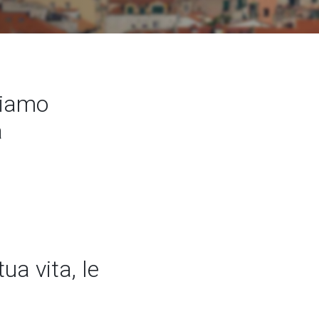
siamo
a
ua vita, le