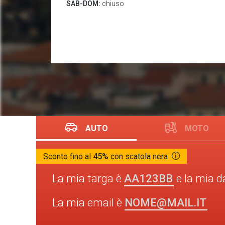
SAB-DOM:
chiuso
AUTO
MOTO
Sconto fino al
45%
con scatola nera
AA123BB
La mia targa è
e la mia d
NOME@MAIL.IT
La mia email è