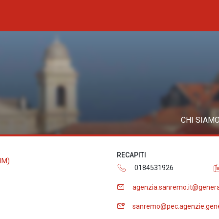
CHI SIAM
RECAPITI
IM)
0184531926
agenzia.sanremo.it@genera
sanremo@pec.agenzie.gene