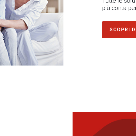
Tutte le sol
più conta per
SCOPRI D