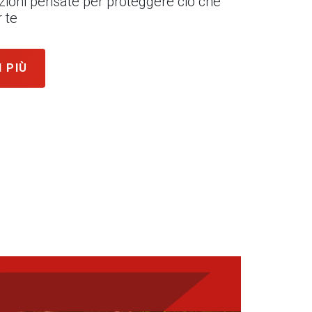
uzioni pensate per proteggere ciò che
 te
I PIÙ