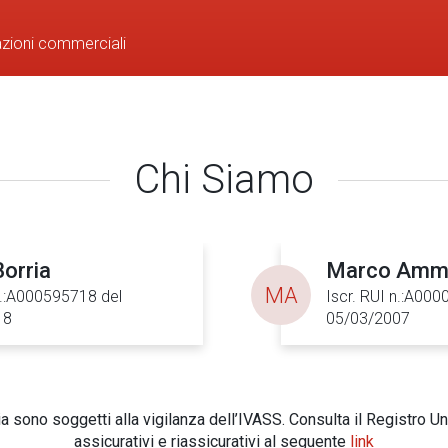
azioni commerciali
Chi Siamo
orria
Marco Ammi
MA
n.:A000595718 del
Iscr. RUI n.:A00
18
05/03/2007
 sono soggetti alla vigilanza dell’IVASS. Consulta il Registro Un
assicurativi e riassicurativi al seguente
link