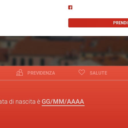
PREND
PREVIDENZA
SALUTE
GG/MM/AAAA
ata di nascita è