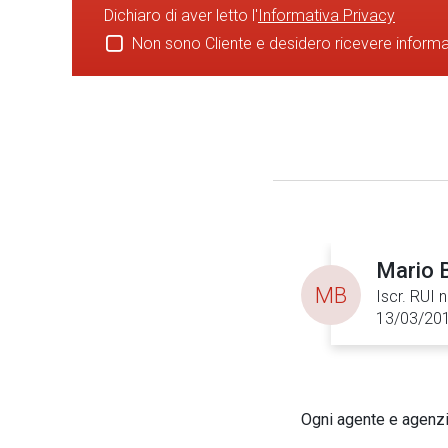
Dichiaro di aver letto l'
Informativa Privacy
Non sono Cliente e desidero ricevere inform
Mario B
MB
Iscr. RUI 
13/03/20
Ogni agente e agenzia