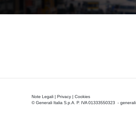
Note Legali
|
Privacy
|
Cookies
© Generali Italia S.p.A. P. IVA 01333550323 -
general