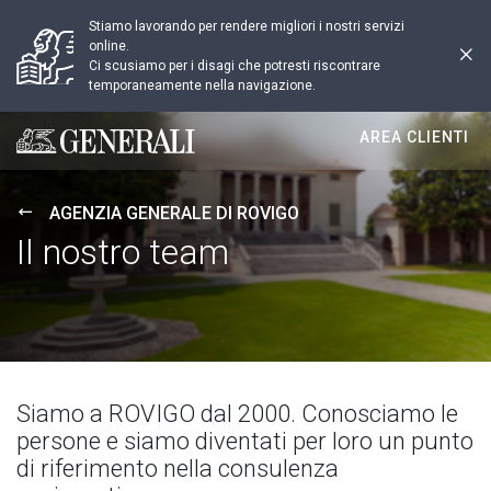
Stiamo lavorando per rendere migliori i nostri servizi
online.
Ci scusiamo per i disagi che potresti riscontrare
temporaneamente nella navigazione.
AREA CLIENTI
Generali logo
AGENZIA GENERALE DI ROVIGO
Il nostro team
Siamo a ROVIGO dal 2000. Conosciamo le
persone e siamo diventati per loro un punto
di riferimento nella consulenza