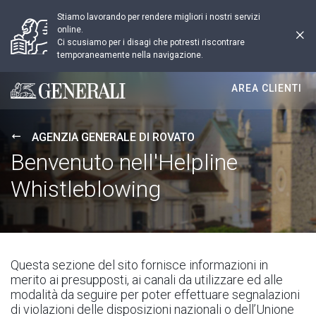
Stiamo lavorando per rendere migliori i nostri servizi
online.
Ci scusiamo per i disagi che potresti riscontrare
temporaneamente nella navigazione.
AREA CLIENTI
Generali logo
AGENZIA GENERALE DI ROVATO
Benvenuto nell'Helpline
Whistleblowing
Questa sezione del sito fornisce informazioni in
merito ai presupposti, ai canali da utilizzare ed alle
modalità da seguire per poter effettuare segnalazioni
di violazioni delle disposizioni nazionali o dell’Unione