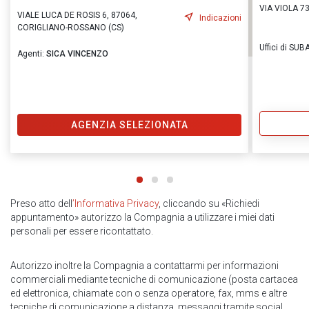
VIA VIOLA 73
VIALE LUCA DE ROSIS 6, 87064,
Indicazioni
CORIGLIANO-ROSSANO (CS)
Uffici di SU
Agenti:
SICA VINCENZO
AGENZIA SELEZIONATA
Preso atto dell
’Informativa Privacy
, cliccando su «Richiedi
appuntamento» autorizzo la Compagnia a utilizzare i miei dati
personali per essere ricontattato.
Autorizzo inoltre la Compagnia a contattarmi per informazioni
commerciali mediante tecniche di comunicazione (posta cartacea
ed elettronica, chiamate con o senza operatore, fax, mms e altre
tecniche di comunicazione a distanza, messaggi tramite social