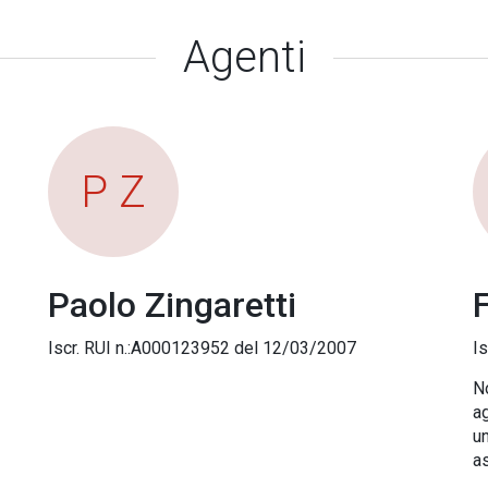
Agenti
P Z
Paolo Zingaretti
F
Iscr. RUI n.:A000123952 del 12/03/2007
I
No
ag
u
as