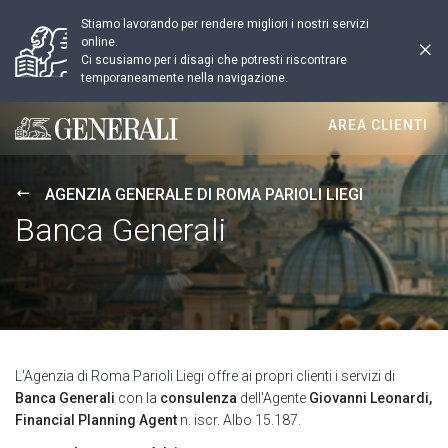
Stiamo lavorando per rendere migliori i nostri servizi
online.
Ci scusiamo per i disagi che potresti riscontrare
temporaneamente nella navigazione.
AREA CLIENTI
Generali logo
AGENZIA GENERALE DI ROMA PARIOLI LIEGI
Banca Generali
L'Agenzia di Roma Parioli Liegi offre ai propri clienti i servizi di
Banca Generali
con la
consulenza
dell'Agente
Giovanni Leonardi,
Financial Planning Agent
n. iscr. Albo 15.187.