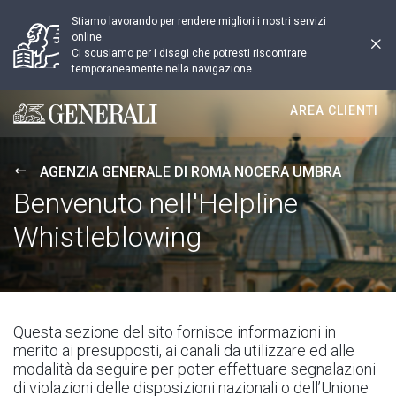
Stiamo lavorando per rendere migliori i nostri servizi
online.
Ci scusiamo per i disagi che potresti riscontrare
temporaneamente nella navigazione.
AREA CLIENTI
Generali logo
AGENZIA GENERALE DI ROMA NOCERA UMBRA
Benvenuto nell'Helpline
Whistleblowing
Questa sezione del sito fornisce informazioni in
merito ai presupposti, ai canali da utilizzare ed alle
modalità da seguire per poter effettuare segnalazioni
di violazioni delle disposizioni nazionali o dell’Unione