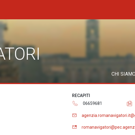
ATORI
CHI SIAM
RECAPITI
06659681
agenzia.romanavigatori.it@
romanavigatori@pec.agenzi