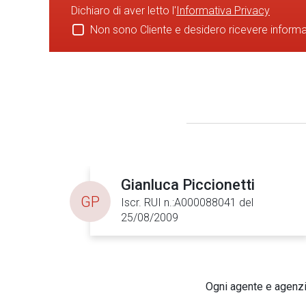
Dichiaro di aver letto l'
Informativa Privacy
Non sono Cliente e desidero ricevere inform
Gianluca Piccionetti
GP
Iscr. RUI n.:A000088041 del
25/08/2009
Ogni agente e agenzia