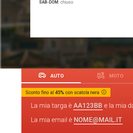
SAB-DOM:
chiuso
AUTO
MOTO
Sconto fino al
45%
con scatola nera
AA123BB
La mia targa è
e la mia d
NOME@MAIL.IT
La mia email è