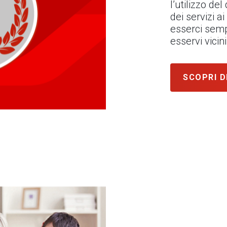
l’utilizzo de
dei servizi ai
esserci semp
esservi vici
SCOPRI D