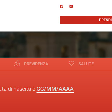
PREND
PREVIDENZA
SALUTE
GG/MM/AAAA
ata di nascita è