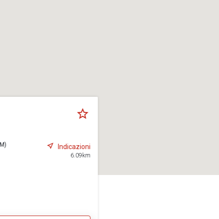
RM)
Indicazioni
6.09km