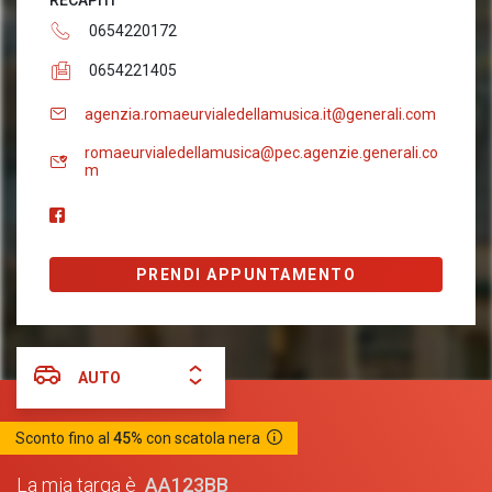
RECAPITI
0654220172
0654221405
agenzia.romaeurvialedellamusica.it@generali.com
romaeurvialedellamusica@pec.agenzie.generali.co
m
PRENDI APPUNTAMENTO
AUTO
Sconto fino al
45%
con scatola nera
AA123BB
La mia targa è