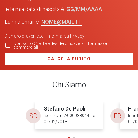
GG/MM/AAAA
e la mia data di nascita è
NOME@MAIL.IT
La mia email è
Dichiaro di aver letto l'
Informativa Privacy
Non sono Cliente e desidero ricevere informazioni
commerciali
CALCOLA SUBITO
Chi Siamo
Stefano De Paoli
Fra
SD
FR
Iscr. RUI n.:A000088044 del
Iscr.
06/02/2018
01/0