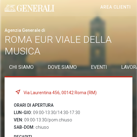
AREA CLIENTI
Generali logo
Agenzia Generale di
ROMA EUR VIALE DELLA
MUSICA
CHI SIAMO
DOVE SIAMO
EVENTI
LAVOR
Via Laurentina 456, 00142 Roma (RM)
ORARI DI APERTURA
LUN-GIO:
09:00-13:30/14:30-17:30
VEN:
09:00-13:30/pom.chiuso
SAB-DOM:
chiuso