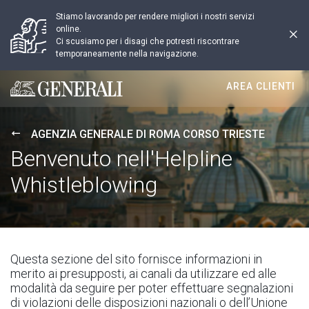
Stiamo lavorando per rendere migliori i nostri servizi
online.
Ci scusiamo per i disagi che potresti riscontrare
temporaneamente nella navigazione.
AREA CLIENTI
Generali logo
AGENZIA GENERALE DI ROMA CORSO TRIESTE
Benvenuto nell'Helpline
Whistleblowing
Questa sezione del sito fornisce informazioni in
merito ai presupposti, ai canali da utilizzare ed alle
modalità da seguire per poter effettuare segnalazioni
di violazioni delle disposizioni nazionali o dell’Unione