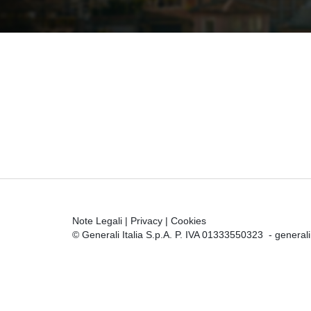
Note Legali
|
Privacy
|
Cookies
© Generali Italia S.p.A. P. IVA 01333550323 -
general