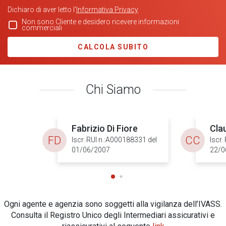
Dichiaro di aver letto l'
Informativa Privacy
Non sono Cliente e desidero ricevere informazioni
commerciali
CALCOLA SUBITO
Chi Siamo
Fabrizio Di Fiore
Clau
FD
CC
Iscr. RUI n.:A000188331 del
Iscr.
01/06/2007
22/0
Ogni agente e agenzia sono soggetti alla vigilanza dell’IVASS.
Consulta il Registro Unico degli Intermediari assicurativi e