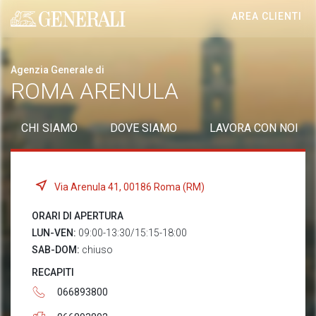
AREA CLIENTI
Generali logo
Agenzia Generale di
ROMA ARENULA
CHI SIAMO
DOVE SIAMO
LAVORA CON NOI
Via Arenula 41, 00186 Roma (RM)
ORARI DI APERTURA
LUN-VEN:
09:00-13:30/15:15-18:00
SAB-DOM:
chiuso
RECAPITI
066893800