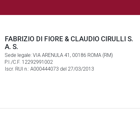
FABRIZIO DI FIORE & CLAUDIO CIRULLI S.
A. S.
Sede legale: VIA ARENULA 41, 00186 ROMA (RM)
P.I./C.F. 12292991002
Iscr. RUI n.: A000444073 del 27/03/2013
Note Legali
|
Privacy
|
Cookies
© Generali Italia S.p.A. P. IVA 01333550323 -
generaliitalia@pec.generaligroup.com