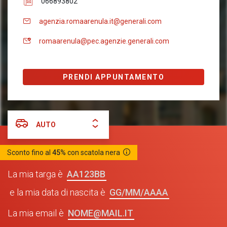
066893802
agenzia.romaarenula.it@generali.com
romaarenula@pec.agenzie.generali.com
PRENDI APPUNTAMENTO
AUTO
Sconto fino al
45%
con scatola nera
AA123BB
La mia targa è
GG/MM/AAAA
e la mia data di nascita è
NOME@MAIL.IT
La mia email è