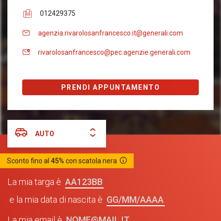
012429375
agenzia.rivarolosanfrancesco.it@generali.com
rivarolosanfrancesco@pec.agenzie.generali.com
PRENDI APPUNTAMENTO
AUTO
Sconto fino al
45%
con scatola nera
AA123BB
La mia targa è
GG/MM/AAAA
e la mia data di nascita è
NOME@MAIL.IT
La mia email è