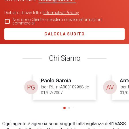
Dichiaro di aver letto l'
Informativa Privacy
Non sono Cliente e desidero ricevere informazioni
commerciali
CALCOLA SUBITO
Chi Siamo
Paolo Garoia
Ant
PG
AV
Iscr. RUI n.:A000109968 del
Iscr.
01/02/2007
01/0
Ogni agente e agenzia sono soggetti alla vigilanza dell’IVASS.