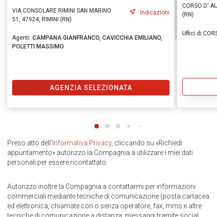
CORSO D' AU
VIA CONSOLARE RIMINI SAN MARINO
Indicazioni
(RN)
51, 47924, RIMINI (RN)
Uffici di C
Agenti:
CAMPANA GIANFRANCO,
CAVICCHIA EMILIANO,
POLETTI MASSIMO
AGENZIA SELEZIONATA
Preso atto dell
’Informativa Privacy
, cliccando su «Richiedi
appuntamento» autorizzo la Compagnia a utilizzare i miei dati
personali per essere ricontattato.
Autorizzo inoltre la Compagnia a contattarmi per informazioni
commerciali mediante tecniche di comunicazione (posta cartacea
ed elettronica, chiamate con o senza operatore, fax, mms e altre
tecniche di comunicazione a distanza, messaggi tramite social