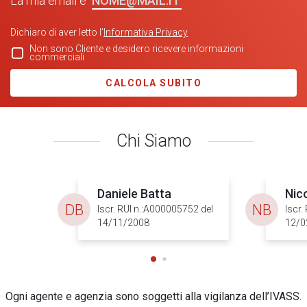
La mia email è
Dichiaro di aver letto l'
Informativa Privacy
Non sono Cliente e desidero ricevere informazioni
commerciali
CALCOLA SUBITO
Chi Siamo
Daniele Batta
Nic
DB
NB
Iscr. RUI n.:A000005752 del
Iscr.
14/11/2008
12/0
Ogni agente e agenzia sono soggetti alla vigilanza dell’IVASS.