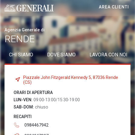
AREA CLIENTI
Generali logo
Agenzia Generale di
RENDE
CHI SIAMO
DOVE SIAMO
LAVORA CON NOI
Piazzale John Fitzgerald Kennedy 5, 87036 Rende
(CS)
ORARI DI APERTURA
LUN-VEN:
09:00-13:00/15:30-19:00
SAB-DOM:
chiuso
RECAPITI
0984467942