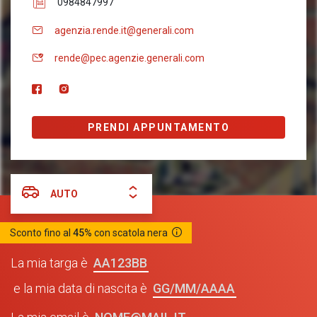
0984847997
agenzia.rende.it@generali.com
rende@pec.agenzie.generali.com
PRENDI APPUNTAMENTO
AUTO
Sconto fino al
45%
con scatola nera
AA123BB
La mia targa è
GG/MM/AAAA
e la mia data di nascita è
NOME@MAIL.IT