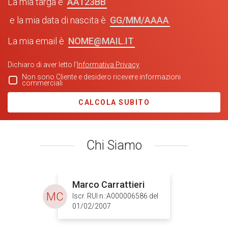
La mia targa è
GG/MM/AAAA
e la mia data di nascita è
NOME@MAIL.IT
La mia email è
Dichiaro di aver letto l'
Informativa Privacy
Non sono Cliente e desidero ricevere informazioni
commerciali
CALCOLA SUBITO
Chi Siamo
Marco Carrattieri
MC
Iscr. RUI n.:A000006586 del
01/02/2007