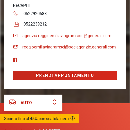
RECAPITI
0522920588
0522239212
agenzia.reggioemiliaviagramsci.it@generali.com
reggioemiliaviagramsci@pec.agenzie.generali.com
PRENDI APPUNTAMENTO
AUTO
Sconto fino al
45%
con scatola nera
AA123BB