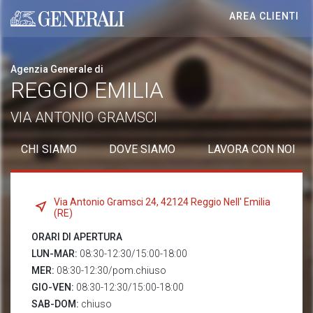
AREA CLIENTI
Generali logo
Agenzia Generale di
REGGIO EMILIA
VIA ANTONIO GRAMSCI
CHI SIAMO
DOVE SIAMO
LAVORA CON NOI
Via Antonio Gramsci 24, 42124 Reggio Nell' Emilia
(RE)
ORARI DI APERTURA
LUN-MAR:
08:30-12:30/15:00-18:00
MER:
08:30-12:30/pom.chiuso
GIO-VEN:
08:30-12:30/15:00-18:00
SAB-DOM:
chiuso