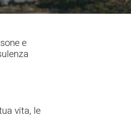
sone e
nsulenza
ua vita, le