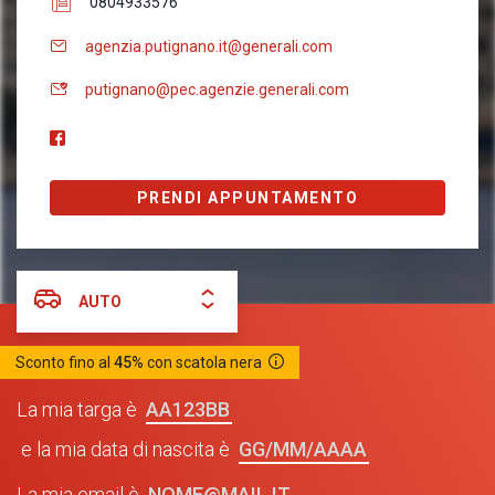
0804933576
agenzia.putignano.it@generali.com
putignano@pec.agenzie.generali.com
PRENDI APPUNTAMENTO
AUTO
Sconto fino al
45%
con scatola nera
AA123BB
La mia targa è
GG/MM/AAAA
e la mia data di nascita è
NOME@MAIL.IT
La mia email è