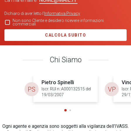
Dichiaro di aver letto l'
Informativa Privacy
Non sono Cliente e desidero ricevere informazioni
commerciali
CALCOLA SUBITO
Chi Siamo
Pietro Spinelli
Vin
PS
VP
Iscr. RUI n.:A000132515 del
Iscr.
19/03/2007
29/1
Ogni agente e agenzia sono soggetti alla vigilanza dell’IVASS.