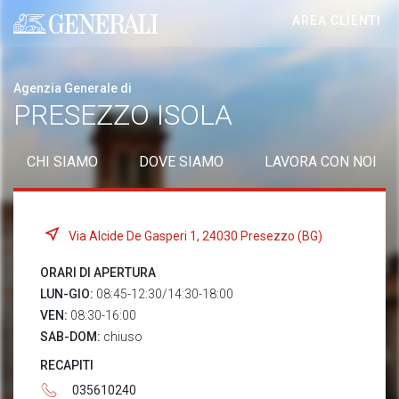
AREA CLIENTI
Generali logo
Agenzia Generale di
PRESEZZO ISOLA
CHI SIAMO
DOVE SIAMO
LAVORA CON NOI
Via Alcide De Gasperi 1, 24030 Presezzo (BG)
ORARI DI APERTURA
LUN-GIO:
08:45-12:30/14:30-18:00
VEN:
08:30-16:00
SAB-DOM:
chiuso
RECAPITI
035610240