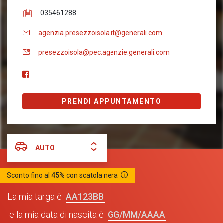
035461288
agenzia.presezzoisola.it@generali.com
presezzoisola@pec.agenzie.generali.com
PRENDI APPUNTAMENTO
AUTO
Sconto fino al
45%
con scatola nera
AA123BB
La mia targa è
GG/MM/AAAA
e la mia data di nascita è