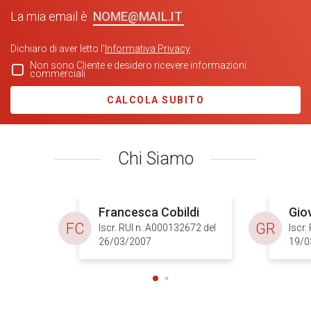
NOME@MAIL.IT
La mia email è
Dichiaro di aver letto l'
Informativa Privacy
Non sono Cliente e desidero ricevere informazioni
commerciali
CALCOLA SUBITO
Chi Siamo
Francesca Cobildi
Gio
FC
GR
Iscr. RUI n.:A000132672 del
Iscr.
26/03/2007
19/0