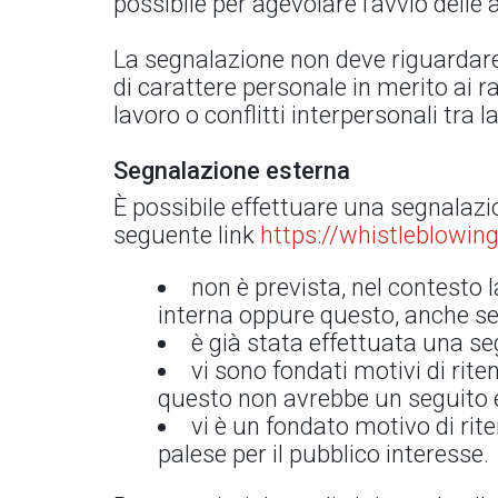
possibile per agevolare l’avvio delle a
La segnalazione non deve riguardare 
di carattere personale in merito ai r
lavoro o conflitti interpersonali tra 
Segnalazione esterna
È possibile effettuare una segnalazi
seguente link
https://whistleblowing
non è prevista, nel contesto l
interna oppure questo, anche se 
è già stata effettuata una s
vi sono fondati motivi di rit
questo non avrebbe un seguito ef
vi è un fondato motivo di rit
palese per il pubblico interesse.