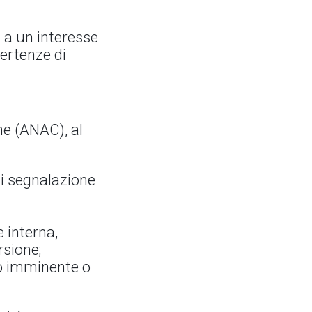
 a un interesse
vertenze di
ne (ANAC), al
di segnalazione
 interna,
rsione;
lo imminente o