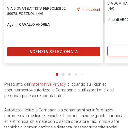
VIA DOMITIA
VIA GIOVAN BATTISTA PERGOLESI 52,
(NA)
Indicazioni
80078, POZZUOLI (NA)
Uffici di ARC
Agenti:
CAVALLO ANDREA
AGENZIA SELEZIONATA
Preso atto dell
’Informativa Privacy
, cliccando su «Richiedi
appuntamento» autorizzo la Compagnia a utilizzare i miei dati
personali per essere ricontattato.
Autorizzo inoltre la Compagnia a contattarmi per informazioni
commerciali mediante tecniche di comunicazione (posta cartacea
ed elettronica, chiamate con o senza operatore, fax, mms e altre
tecniche di comunicazione a distanza, messaggi tramite social