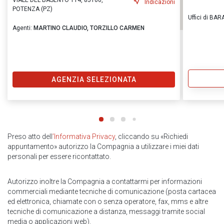
VIALE DEL BASENTO 114, 85100,
Indicazioni
POTENZA (PZ)
Uffici di BA
Agenti:
MARTINO CLAUDIO,
TORZILLO CARMEN
AGENZIA SELEZIONATA
Preso atto dell
’Informativa Privacy
, cliccando su «Richiedi
appuntamento» autorizzo la Compagnia a utilizzare i miei dati
personali per essere ricontattato.
Autorizzo inoltre la Compagnia a contattarmi per informazioni
commerciali mediante tecniche di comunicazione (posta cartacea
ed elettronica, chiamate con o senza operatore, fax, mms e altre
tecniche di comunicazione a distanza, messaggi tramite social
media o applicazioni web).