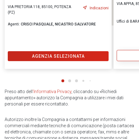
VIA APPIA, 
VIA PRETORIA 118, 85100, POTENZA
Indicazioni
(PZ)
Uffici di B
Agenti:
CRISCI PASQUALE,
NICASTRO SALVATORE
AGENZIA SELEZIONATA
Preso atto dell
’Informativa Privacy
, cliccando su «Richiedi
appuntamento» autorizzo la Compagnia a utilizzare i miei dati
personali per essere ricontattato.
Autorizzo inoltre la Compagnia a contattarmi per informazioni
commerciali mediante tecniche di comunicazione (posta cartacea
ed elettronica, chiamate con o senza operatore, fax, mms e altre
tecniche di comunicazione a distanza, messaggi tramite social