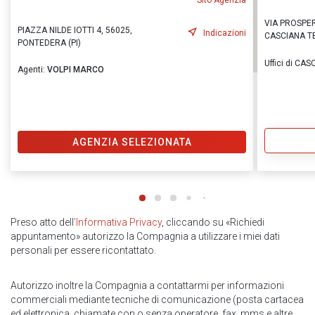
Sito Agenzia
VIA PROSPER
PIAZZA NILDE IOTTI 4, 56025,
Indicazioni
CASCIANA TE
PONTEDERA (PI)
Uffici di CA
Agenti:
VOLPI MARCO
AGENZIA SELEZIONATA
Preso atto dell
’Informativa Privacy
, cliccando su «Richiedi
appuntamento» autorizzo la Compagnia a utilizzare i miei dati
personali per essere ricontattato.
Autorizzo inoltre la Compagnia a contattarmi per informazioni
commerciali mediante tecniche di comunicazione (posta cartacea
ed elettronica, chiamate con o senza operatore, fax, mms e altre