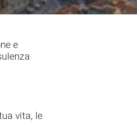
ne e
nsulenza
ua vita, le