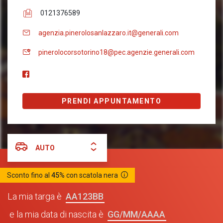
0121376589
agenzia.pinerolosanlazzaro.it@generali.com
pinerolocorsotorino18@pec.agenzie.generali.com
PRENDI APPUNTAMENTO
AUTO
Sconto fino al
45%
con scatola nera
AA123BB
La mia targa è
GG/MM/AAAA
e la mia data di nascita è