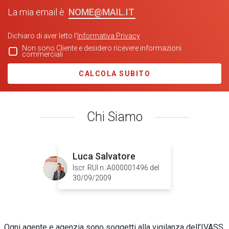
NOME@MAIL.IT
La mia email è
Dichiaro di aver letto l'
Informativa Privacy
Non sono Cliente e desidero ricevere informazioni
commerciali
CALCOLA SUBITO
Chi Siamo
Luca Salvatore
Iscr. RUI n.:A000001496 del
30/09/2009
Ogni agente e agenzia sono soggetti alla vigilanza dell’IVASS.