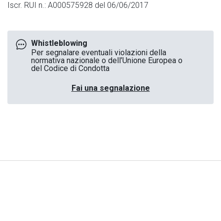
Iscr. RUI n.: A000575928 del 06/06/2017
Whistleblowing
Per segnalare eventuali violazioni della
normativa nazionale o dell’Unione Europea o
del Codice di Condotta
Fai una segnalazione
Note Legali
|
Privacy
|
Cookies
© Generali Italia S.p.A. P. IVA 01333550323 -
generaliitalia@pec.generaligroup.com