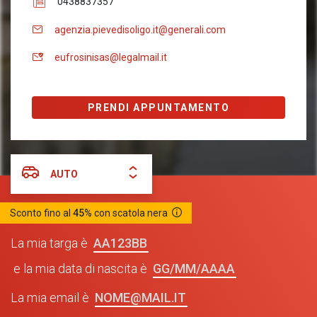
0438837357
agenzia.pievedisoligo.it@generali.com
eufrosinisas@legalmail.it
PRENDI APPUNTAMENTO
AUTO
Sconto fino al
45%
con scatola nera
AA123BB
La mia targa è
GG/MM/AAAA
e la mia data di nascita è
NOME@MAIL.IT
La mia email è