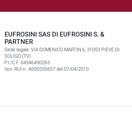
EUFROSINI SAS DI EUFROSINI S. &
PARTNER
Sede legale: VIA DOMENICO MARTIN 6, 31053 PIEVE DI
SOLIGO (TV)
P.I./C.F. 04346490263
Iscr. RUI n.: A000335657 del 07/04/2010
Note Legali
|
Privacy
|
Cookies
© Generali Italia S.p.A. P. IVA 01333550323 -