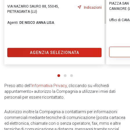
PIAZZA SAN 
VIA NAZARIO SAURO 88, 55045,
Indicazioni
CAMAIORE (
PIETRASANTA (LU)
Uffici di CA
Agenti:
DE NISCO ANNA LISA
AGENZIA SELEZIONATA
Preso atto dell
’Informativa Privacy
, cliccando su «Richiedi
appuntamento» autorizzo la Compagnia a utilizzare i miei dati
personali per essere ricontattato.
Autorizzo inoltre la Compagnia a contattarmi per informazioni
commerciali mediante tecniche di comunicazione (posta cartacea
ed elettronica, chiamate con o senza operatore, fax, mms e altre
tecniche di comunicazione a distanza, messaggi tramite social