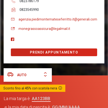
0823786179
0823545990
agenzia.piedimontemateseferritto.it@generali.com
monegrassoassicura@legalmail.it
PRENDI APPUNTAMENTO
AUTO
Sconto fino al
45%
con scatola nera
AA123BB
La mia targa è
GG/MM/AAAA
e la mia data di nascita è