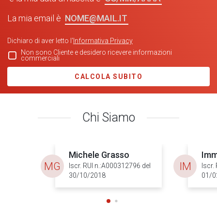
NOME@MAIL.IT
La mia email è
Dichiaro di aver letto l'
Informativa Privacy
Non sono Cliente e desidero ricevere informazioni
commerciali
CALCOLA SUBITO
Chi Siamo
Michele Grasso
Imm
MG
IM
Iscr. RUI n.:A000312796 del
Iscr.
30/10/2018
01/0