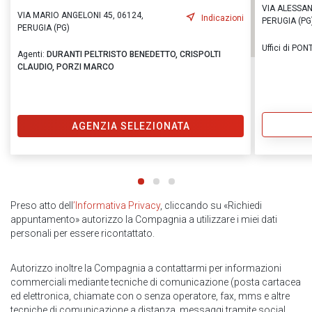
VIA ALESSAN
VIA MARIO ANGELONI 45, 06124,
Indicazioni
PERUGIA (PG
PERUGIA (PG)
Uffici di PO
Agenti:
DURANTI PELTRISTO BENEDETTO,
CRISPOLTI
CLAUDIO,
PORZI MARCO
AGENZIA SELEZIONATA
Preso atto dell
’Informativa Privacy
, cliccando su «Richiedi
appuntamento» autorizzo la Compagnia a utilizzare i miei dati
personali per essere ricontattato.
Autorizzo inoltre la Compagnia a contattarmi per informazioni
commerciali mediante tecniche di comunicazione (posta cartacea
ed elettronica, chiamate con o senza operatore, fax, mms e altre
tecniche di comunicazione a distanza, messaggi tramite social