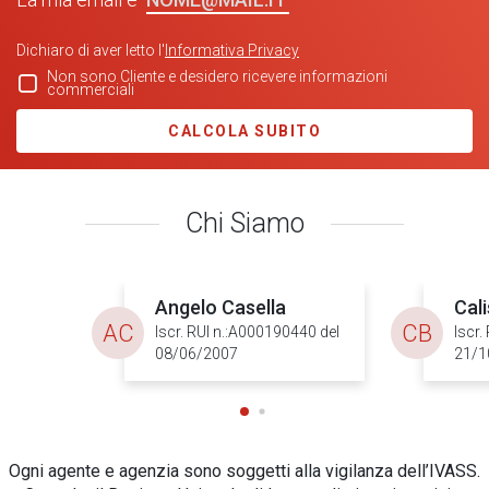
Dichiaro di aver letto l'
Informativa Privacy
Non sono Cliente e desidero ricevere informazioni
commerciali
CALCOLA SUBITO
Chi Siamo
Angelo Casella
Cali
AC
CB
Iscr. RUI n.:A000190440 del
Iscr.
08/06/2007
21/1
Ogni agente e agenzia sono soggetti alla vigilanza dell’IVASS.