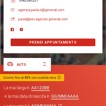
0982585207
agenzia.paola.it@generali.com
paola@pec.agenzie.generali.com
PRENDI APPUNTAMENTO
AUTO
Sconto fino al
45%
con scatola nera
AA123BB
La mia targa è
GG/MM/AAAA
e la mia data di nascita è
NOME@MAIL.IT
La mia email è