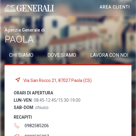
AREA CLIENTI
Generali logo
Agenzia Generale di
PAOLA
CHI SIAMO
DOVE SIAMO
LAVORA CON NOI
Via San Rocco 21, 87027 Paola (CS)
ORARI DI APERTURA
LUN-VEN:
08:45-12:45/15:30-19:00
SAB-DOM:
chiuso
RECAPITI
0982585206