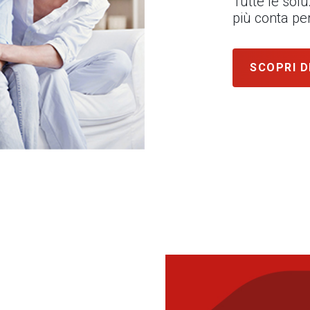
Tutte le sol
più conta per
SCOPRI D