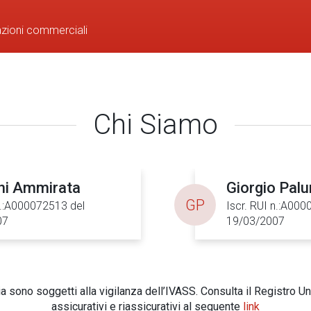
azioni commerciali
Chi Siamo
ni Ammirata
Giorgio Pal
GP
n.:A000072513 del
Iscr. RUI n.:A00
07
19/03/2007
 sono soggetti alla vigilanza dell’IVASS. Consulta il Registro Un
assicurativi e riassicurativi al seguente
link