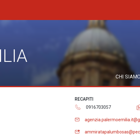
LIA
CHI SIAM
RECAPITI
0916703057
agenzia.palermoemilia.it@g
ammiratapalumbosas@pec.