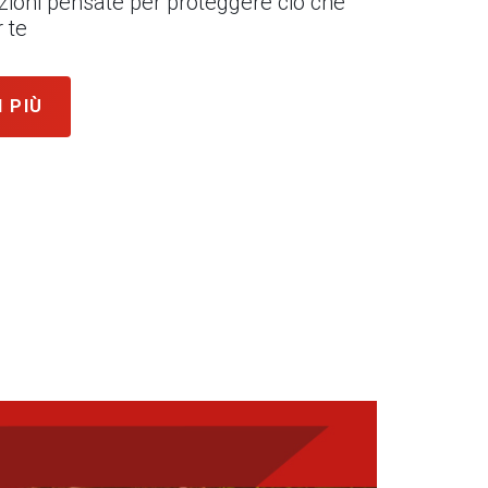
uzioni pensate per proteggere ciò che
 te
I PIÙ