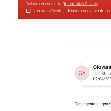
Dichiaro di aver letto l'
Informativa Privacy
Non sono Cliente e desidero ricevere inform
Giovan
GA
Iscr. RUI 
02/04/20
Ogni agente e agenzia