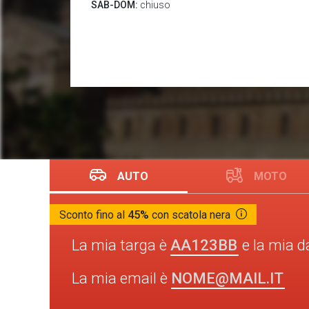
SAB-DOM:
chiuso
AUTO
MOTO
Sconto fino al
45%
con scatola nera
AA123BB
La mia targa è
e la mia d
NOME@MAIL.IT
La mia email è