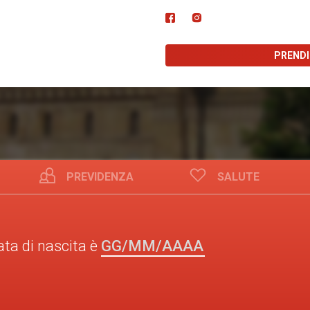
PREND
PREVIDENZA
SALUTE
GG/MM/AAAA
ata di nascita è