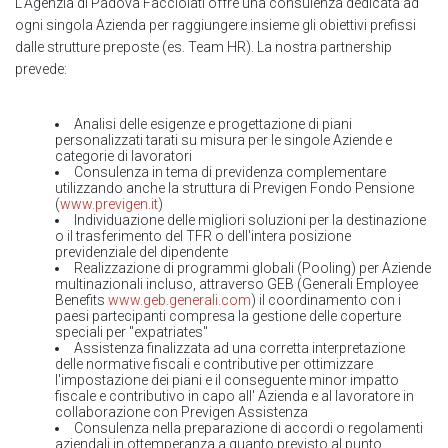
L'Agenzia di Padova Facciolati offre una consulenza dedicata ad
ogni singola Azienda per raggiungere insieme gli obiettivi prefissi
dalle strutture preposte (es. Team HR). La nostra partnership
prevede:
Analisi delle esigenze e progettazione di piani
personalizzati tarati su misura per le singole Aziende e
categorie di lavoratori
Consulenza in tema di previdenza complementare
utilizzando anche la struttura di Previgen Fondo Pensione
(
www.previgen.it
)
Individuazione delle migliori soluzioni per la destinazione
o il trasferimento del TFR o dell'intera posizione
previdenziale del dipendente
Realizzazione di programmi globali (Pooling) per Aziende
multinazionali incluso, attraverso GEB (Generali Employee
Benefits
www.geb.generali.com
) il coordinamento con i
paesi partecipanti compresa la gestione delle coperture
speciali per "expatriates"
Assistenza finalizzata ad una corretta interpretazione
delle normative fiscali e contributive per ottimizzare
l'impostazione dei piani e il conseguente minor impatto
fiscale e contributivo in capo all' Azienda e al lavoratore in
collaborazione con Previgen Assistenza
Consulenza nella preparazione di accordi o regolamenti
aziendali in ottemperanza a quanto previsto al punto