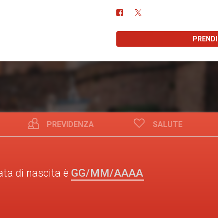
PREND
PREVIDENZA
SALUTE
GG/MM/AAAA
ata di nascita è