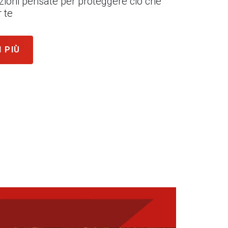
uzioni pensate per proteggere ciò che
 te
I PIÙ