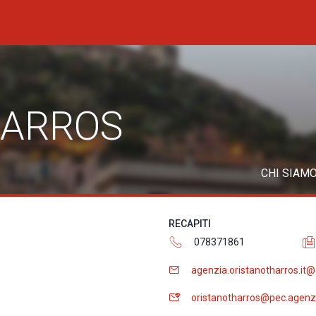
HARROS
CHI SIAM
RECAPITI
078371861
agenzia.oristanotharros.it
oristanotharros@pec.agenz