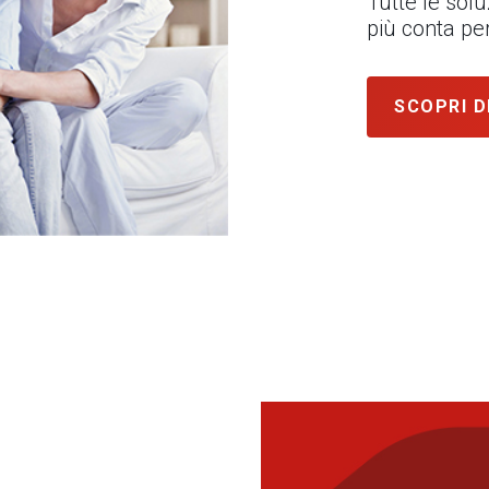
Tutte le sol
più conta per
SCOPRI D