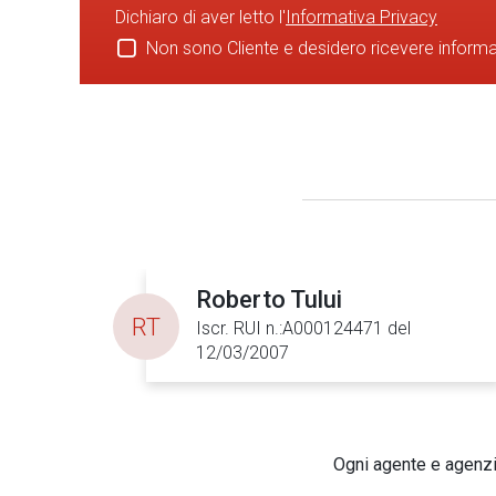
Dichiaro di aver letto l'
Informativa Privacy
Non sono Cliente e desidero ricevere inform
Roberto Tului
RT
Iscr. RUI n.:A000124471 del
12/03/2007
Ogni agente e agenzia