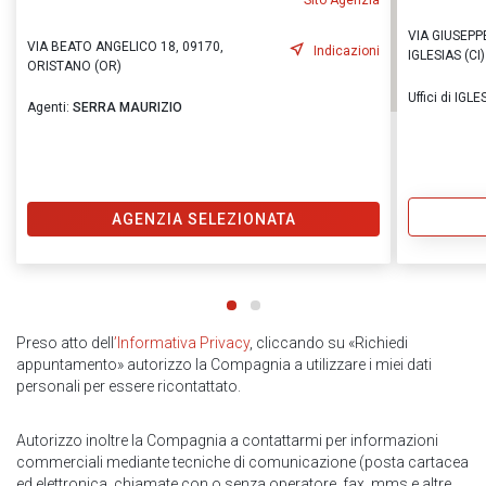
Sito Agenzia
VIA GIUSEPP
VIA BEATO ANGELICO 18, 09170,
Indicazioni
IGLESIAS (CI)
ORISTANO (OR)
Uffici di IGLE
Agenti:
SERRA MAURIZIO
AGENZIA SELEZIONATA
Preso atto dell
’Informativa Privacy
, cliccando su «Richiedi
appuntamento» autorizzo la Compagnia a utilizzare i miei dati
personali per essere ricontattato.
Autorizzo inoltre la Compagnia a contattarmi per informazioni
commerciali mediante tecniche di comunicazione (posta cartacea
ed elettronica, chiamate con o senza operatore, fax, mms e altre